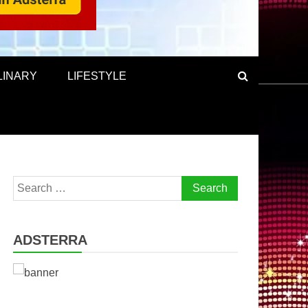
LINARY
LIFESTYLE
Search
for:
ADSTERRA