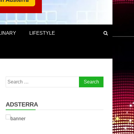
LINARY
LIFESTYLE
Search
for:
ADSTERRA