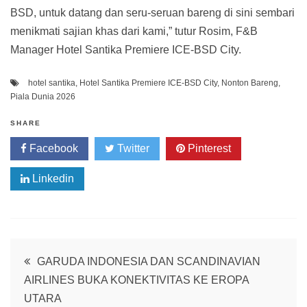
BSD, untuk datang dan seru-seruan bareng di sini sembari
menikmati sajian khas dari kami,” tutur Rosim, F&B
Manager Hotel Santika Premiere ICE-BSD City.
hotel santika
,
Hotel Santika Premiere ICE-BSD City
,
Nonton Bareng
,
Piala Dunia 2026
SHARE
Facebook
Twitter
Pinterest
Linkedin
Post
GARUDA INDONESIA DAN SCANDINAVIAN
AIRLINES BUKA KONEKTIVITAS KE EROPA
navigation
UTARA