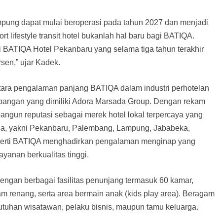
mpung dapat mulai beroperasi pada tahun 2027 dan menjadi
 lifestyle transit hotel bukanlah hal baru bagi BATIQA.
i BATIQA Hotel Pekanbaru yang selama tiga tahun terakhir
rsen,” ujar Kadek.
ntara pengalaman panjang BATIQA dalam industri perhotelan
angan yang dimiliki Adora Marsada Group. Dengan rekam
angun reputasi sebagai merek hotel lokal terpercaya yang
nesia, yakni Pekanbaru, Palembang, Lampung, Jababeka,
operti BATIQA menghadirkan pengalaman menginap yang
anan berkualitas tinggi.
ngan berbagai fasilitas penunjang termasuk 60 kamar,
am renang, serta area bermain anak (kids play area). Beragam
butuhan wisatawan, pelaku bisnis, maupun tamu keluarga.