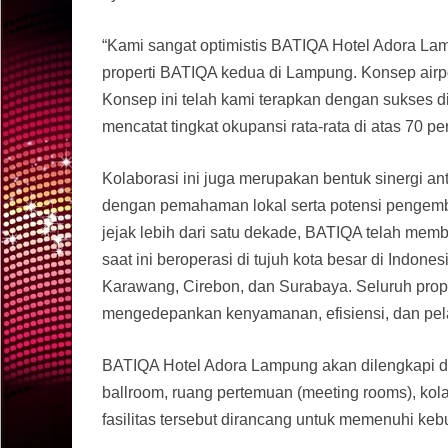
“Kami sangat optimistis BATIQA Hotel Adora La
properti BATIQA kedua di Lampung. Konsep airport
Konsep ini telah kami terapkan dengan sukses d
mencatat tingkat okupansi rata-rata di atas 70 pe
Kolaborasi ini juga merupakan bentuk sinergi a
dengan pemahaman lokal serta potensi pengemb
jejak lebih dari satu dekade, BATIQA telah memb
saat ini beroperasi di tujuh kota besar di Indo
Karawang, Cirebon, dan Surabaya. Seluruh pr
mengedepankan kenyamanan, efisiensi, dan pelay
BATIQA Hotel Adora Lampung akan dilengkapi de
ballroom, ruang pertemuan (meeting rooms), kol
fasilitas tersebut dirancang untuk memenuhi ke