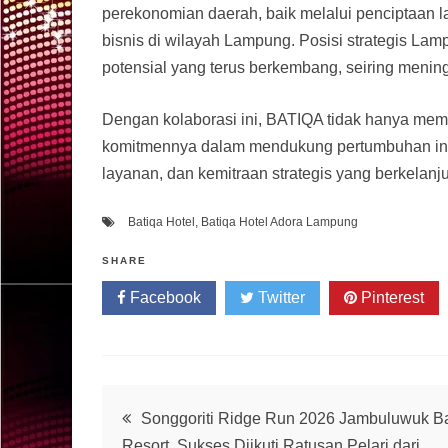
perekonomian daerah, baik melalui penciptaan l
bisnis di wilayah Lampung. Posisi strategis L
potensial yang terus berkembang, seiring mening
Dengan kolaborasi ini, BATIQA tidak hanya memp
komitmennya dalam mendukung pertumbuhan indust
layanan, dan kemitraan strategis yang berkelanju
Batiqa Hotel
,
Batiqa Hotel Adora Lampung
SHARE
Facebook
Twitter
Pinterest
Post
Songgoriti Ridge Run 2026 Jambuluwuk B
Resort, Sukses Diikuti Ratusan Pelari dari