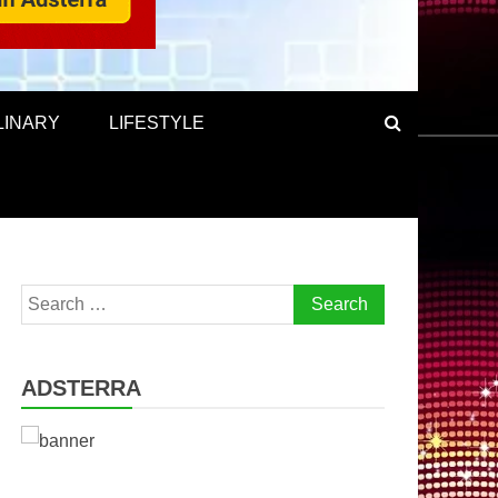
LINARY
LIFESTYLE
Search
for:
ADSTERRA