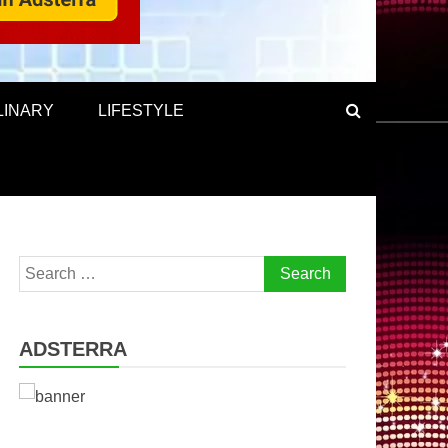
LINARY
LIFESTYLE
Search
for:
ADSTERRA