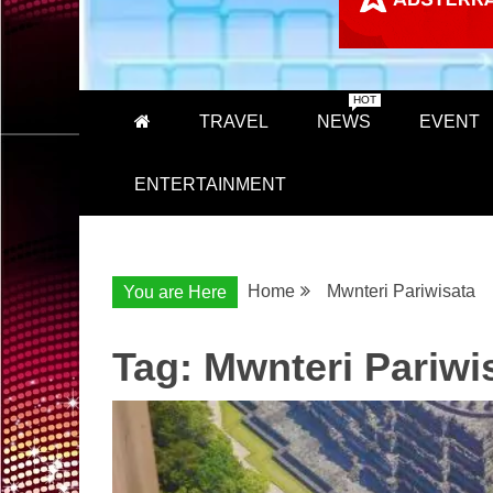
HOT
TRAVEL
NEWS
EVENT
ENTERTAINMENT
Home
Mwnteri Pariwisata
You are Here
Tag:
Mwnteri Pariwi