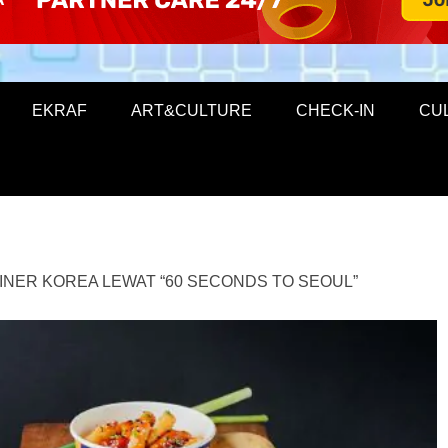
EKRAF
ART&CULTURE
CHECK-IN
CU
NER KOREA LEWAT “60 SECONDS TO SEOUL”