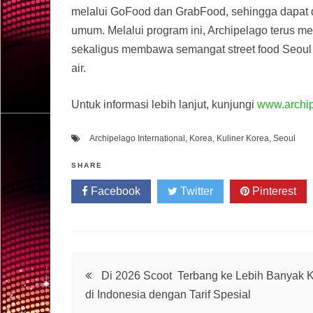
melalui GoFood dan GrabFood, sehingga dapat 
umum. Melalui program ini, Archipelago terus 
sekaligus membawa semangat street food Seoul 
air.
Untuk informasi lebih lanjut, kunjungi
www.archip
Archipelago International
,
Korea
,
Kuliner Korea
,
Seoul
SHARE
Facebook
Twitter
Pinterest
Post
Di 2026 Scoot Terbang ke Lebih Banyak 
di Indonesia dengan Tarif Spesial
navigation