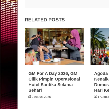
RELATED POSTS
GM For A Day 2026, GM
Agoda 
Cilik Pimpin Operasional
Kenaik
Hotel Santika Selama
Domest
Sehari
Hari K
2 August 2026
1 Augus