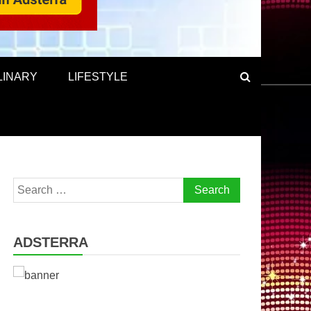
LINARY
LIFESTYLE
Search
for:
ADSTERRA