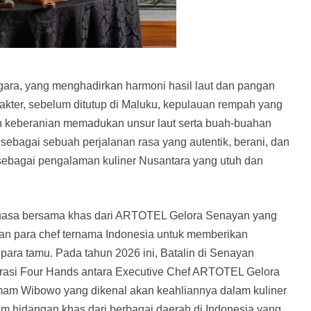
ggara, yang menghadirkan harmoni hasil laut dan pangan
akter, sebelum ditutup di Maluku, kepulauan rempah yang
n keberanian memadukan unsur laut serta buah-buahan
sebagai sebuah perjalanan rasa yang autentik, berani, dan
sebagai pengalaman kuliner Nusantara yang utuh dan
puasa bersama khas dari ARTOTEL Gelora Senayan yang
an para chef ternama Indonesia untuk memberikan
ara tamu. Pada tahun 2026 ini, Batalin di Senayan
orasi Four Hands antara Executive Chef ARTOTEL Gelora
mam Wibowo yang dikenal akan keahliannya dalam kuliner
m hidangan khas dari berbagai daerah di Indonesia yang