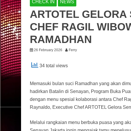
CHECK IN
NEWS
ARTOTEL GELORA 
CHEF RAGIL WIBO
RAMADHAN
26 February 2026
Ferry
34 total views
Memasuki bulan suci Ramadhan yang akan dimu
hadirkan Batalin di Senayan, Program Buka P
dengan menu spesial kolaborasi antara Chef Rag
Raynaldo, Executive Chef ARTOTEL Gelora Sen
Melalui rangkaian menu berbuka puasa yang akan
Senayan Jakarta ingin mengajak tamu menelusur