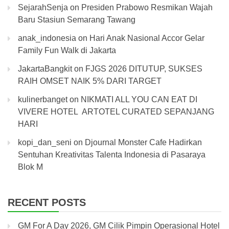
SejarahSenja
on
Presiden Prabowo Resmikan Wajah
Baru Stasiun Semarang Tawang
anak_indonesia
on
Hari Anak Nasional Accor Gelar
Family Fun Walk di Jakarta
JakartaBangkit
on
FJGS 2026 DITUTUP, SUKSES
RAIH OMSET NAIK 5% DARI TARGET
kulinerbanget
on
NIKMATI ALL YOU CAN EAT DI
VIVERE HOTEL ARTOTEL CURATED SEPANJANG
HARI
kopi_dan_seni
on
Djournal Monster Cafe Hadirkan
Sentuhan Kreativitas Talenta Indonesia di Pasaraya
Blok M
RECENT POSTS
GM For A Day 2026, GM Cilik Pimpin Operasional Hotel