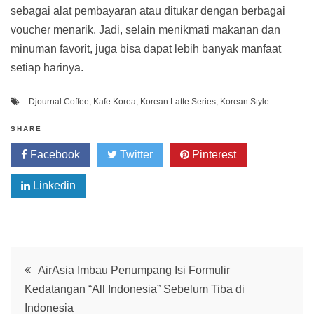
sebagai alat pembayaran atau ditukar dengan berbagai
voucher menarik. Jadi, selain menikmati makanan dan
minuman favorit, juga bisa dapat lebih banyak manfaat
setiap harinya.
Djournal Coffee
,
Kafe Korea
,
Korean Latte Series
,
Korean Style
SHARE
Facebook
Twitter
Pinterest
Linkedin
Post
AirAsia Imbau Penumpang Isi Formulir
Kedatangan “All Indonesia” Sebelum Tiba di
navigation
Indonesia