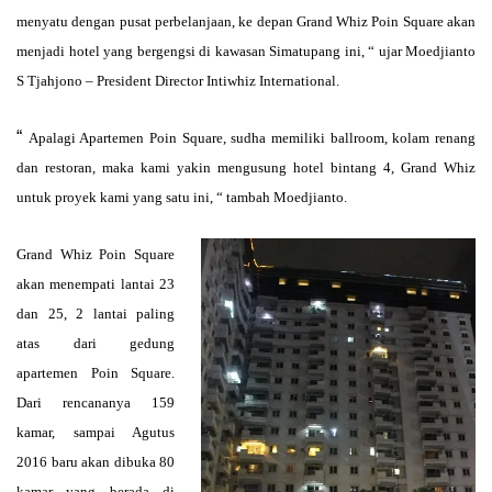
menyatu dengan pusat perbelanjaan, ke depan Grand Whiz Poin Square akan
menjadi hotel yang bergengsi di kawasan Simatupang ini, “ ujar
Moedjianto
S Tjahjono – President Director Intiwhiz International.
“
Apalagi Apartemen Poin Square, sudha memiliki ballroom, kolam renang
dan restoran, maka kami yakin mengusung hotel bintang 4, Grand Whiz
untuk proyek kami yang satu ini, “ tambah Moedjianto.
Grand Whiz Poin Square
akan menempati lantai 23
dan 25, 2 lantai paling
atas dari gedung
apartemen Poin Square.
Dari rencananya 159
kamar, sampai Agutus
2016 baru akan dibuka 80
kamar yang berada di