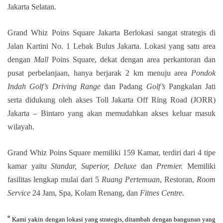
Jakarta Selatan.
Grand Whiz Poins Square Jakarta Berlokasi sangat strategis di
Jalan Kartini No. 1 Lebak Bulus Jakarta. Lokasi yang satu area
dengan
Mall
Poins Square, dekat dengan area perkantoran dan
pusat perbelanjaan, hanya berjarak 2 km menuju area
Pondok
Indah Golf’s Driving Range
dan Padang
Golf’s
Pangkalan Jati
serta didukung oleh akses Toll Jakarta Off Ring Road (JORR)
Jakarta – Bintaro yang akan memudahkan akses keluar masuk
wilayah.
Grand Whiz Poins Square memiliki 159 Kamar, terdiri dari 4 tipe
kamar yaitu
Standar, Superior, Deluxe
dan
Premier.
Memiliki
fasilitas lengkap mulai dari 5
Ruang Pertemuan
, Restoran,
Room
Service
24 Jam, Spa, Kolam Renang, dan
Fitnes Centre
.
“
Kami yakin dengan lokasi yang strategis, ditambah dengan bangunan yang