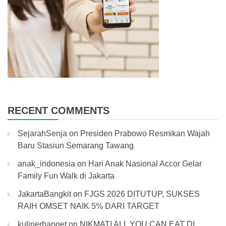
RECENT COMMENTS
SejarahSenja
on
Presiden Prabowo Resmikan Wajah
Baru Stasiun Semarang Tawang
anak_indonesia
on
Hari Anak Nasional Accor Gelar
Family Fun Walk di Jakarta
JakartaBangkit
on
FJGS 2026 DITUTUP, SUKSES
RAIH OMSET NAIK 5% DARI TARGET
kulinerbanget
on
NIKMATI ALL YOU CAN EAT DI