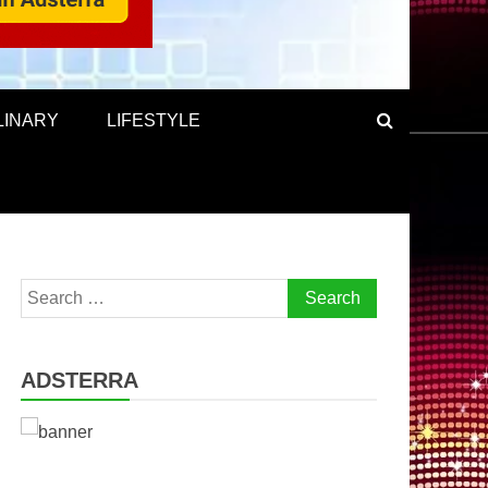
LINARY
LIFESTYLE
Search
for:
ADSTERRA