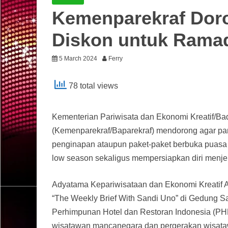
Kemenparekraf Doro
Diskon untuk Ramad
5 March 2024
Ferry
78 total views
Kementerian Pariwisata dan Ekonomi Kreatif/Ba
(Kemenparekraf/Baparekraf) mendorong agar par
penginapan ataupun paket-paket berbuka puas
low season sekaligus mempersiapkan diri menjelang
Adyatama Kepariwisataan dan Ekonomi Kreatif A
“The Weekly Brief With Sandi Uno” di Gedung Sa
Perhimpunan Hotel dan Restoran Indonesia (PH
wisatawan mancanegara dan pergerakan wisata