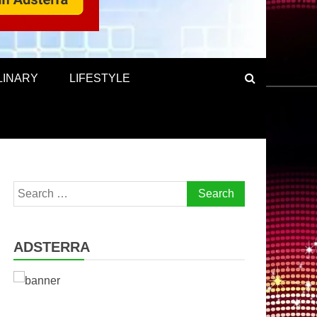
LINARY
LIFESTYLE
Search
for:
ADSTERRA