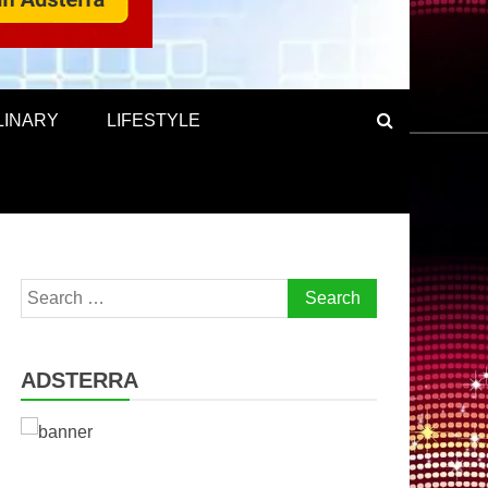
LINARY
LIFESTYLE
Search
for:
ADSTERRA