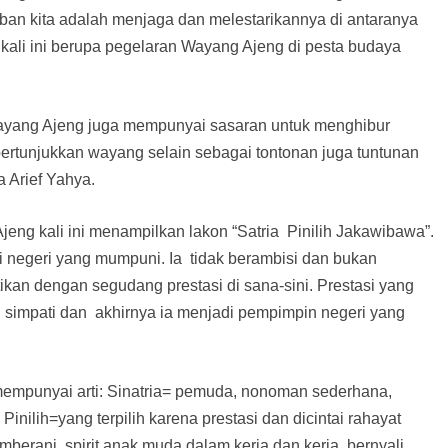
iban kita adalah menjaga dan melestarikannya di antaranya
li ini berupa pegelaran Wayang Ajeng di pesta budaya
Wayang Ajeng juga mempunyai sasaran untuk menghibur
ertunjukkan wayang selain sebagai tontonan juga tuntunan
a Arief Yahya.
ng kali ini menampilkan lakon “Satria Pinilih Jakawibawa”.
si negeri yang mumpuni. Ia tidak berambisi dan bukan
ikan dengan segudang prestasi di sana-sini. Prestasi yang
simpati dan akhirnya ia menjadi pempimpin negeri yang
 mempunyai arti: Sinatria= pemuda, nonoman sederhana,
nilih=yang terpilih karena prestasi dan dicintai rahayat
rani, spirit anak muda dalam kerja dan kerja, bernyali