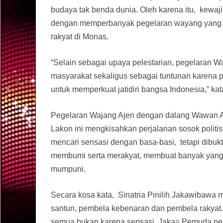
budaya tak benda dunia. Oleh karena itu, kewaj
dengan memperbanyak pegelaran wayang yang ka
rakyat di Monas.
“Selain sebagai upaya pelestarian, pegelaran 
masyarakat sekaligus sebagai tuntunan karena p
untuk memperkuat jatidiri bangsa Indonesia,” kat
Pegelaran Wajang Ajen dengan dalang Wawan Aje
Lakon ini mengkisahkan perjalanan sosok politi
mencari sensasi dengan basa-basi, tetapi dibukt
membumi serta merakyat, membuat banyak yang 
mumpuni.
Secara kosa kata, Sinatria Pinilih Jakawibawa
santun, pembela kebenaran dan pembela rakyat. Pi
semua bukan karena sensasi. Jaka= Pemuda pembe