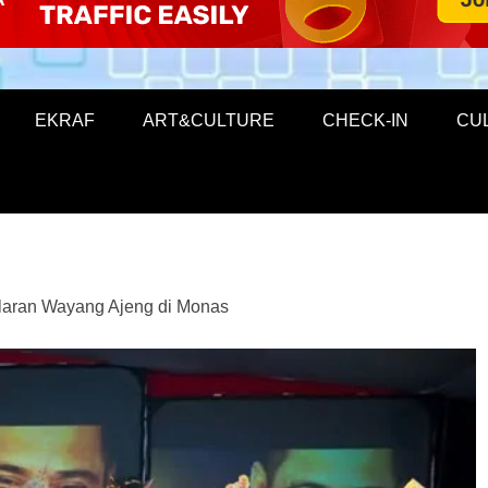
EKRAF
ART&CULTURE
CHECK-IN
CU
elaran Wayang Ajeng di Monas