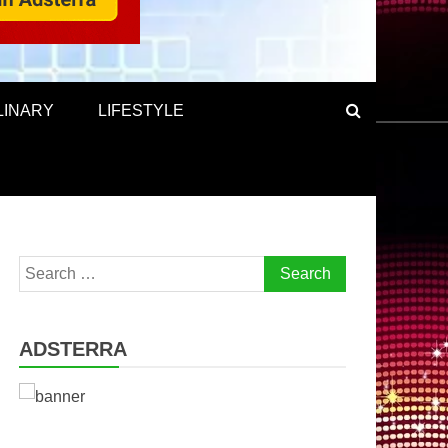
LINARY
LIFESTYLE
Search
for:
ADSTERRA