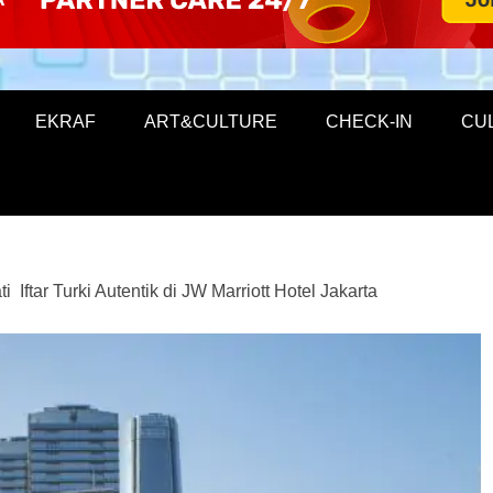
EKRAF
ART&CULTURE
CHECK-IN
CU
i Iftar Turki Autentik di JW Marriott Hotel Jakarta