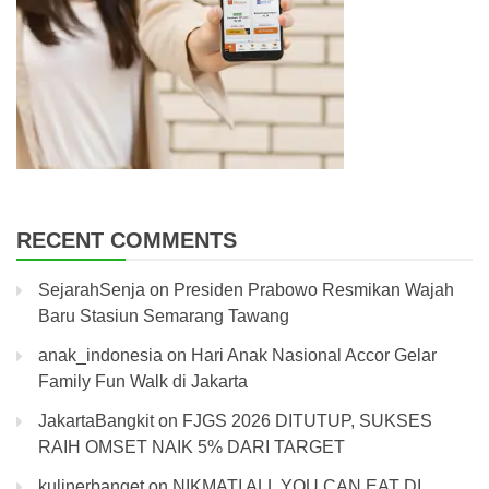
RECENT COMMENTS
SejarahSenja
on
Presiden Prabowo Resmikan Wajah
Baru Stasiun Semarang Tawang
anak_indonesia
on
Hari Anak Nasional Accor Gelar
Family Fun Walk di Jakarta
JakartaBangkit
on
FJGS 2026 DITUTUP, SUKSES
RAIH OMSET NAIK 5% DARI TARGET
kulinerbanget
on
NIKMATI ALL YOU CAN EAT DI