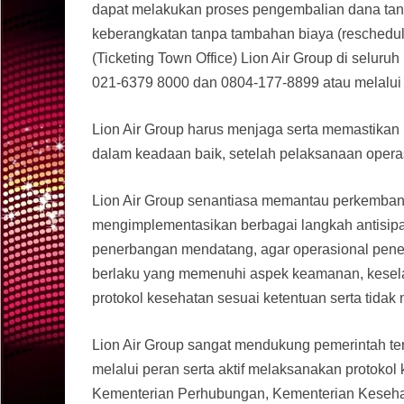
dapat melakukan proses pengembalian dana tanp
keberangkatan tanpa tambahan biaya (reschedul
(Ticketing Town Office) Lion Air Group di seluruh
021-6379 8000 dan 0804-177-8899 atau melalui e
Lion Air Group harus menjaga serta memastikan 
dalam keadaan baik, setelah pelaksanaan oper
Lion Air Group senantiasa memantau perkembang
mengimplementasikan berbagai langkah antisip
penerbangan mendatang, agar operasional pener
berlaku yang memenuhi aspek keamanan, keselama
protokol kesehatan sesuai ketentuan serta tid
Lion Air Group sangat mendukung pemerintah t
melalui peran serta aktif melaksanakan protokol
Kementerian Perhubungan, Kementerian Keseha