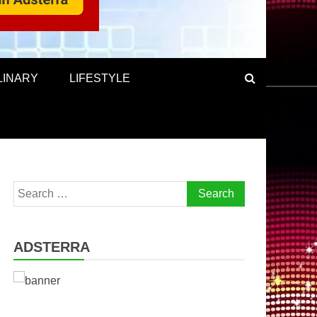
LINARY
LIFESTYLE
Search
for:
ADSTERRA