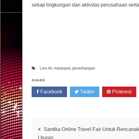
setiap lingkungan dan aktivitas perusahaan sert
Lion Air
,
maskapai
,
penerbangan
SHARE
Facebook
Twitter
Pinterest
Post
Santika Online Travel Fair Untuk Rencana
Lburan