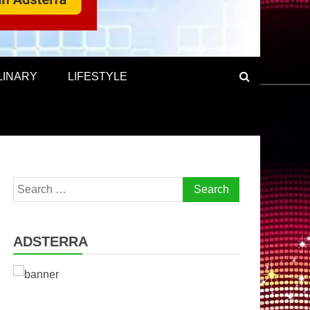
LINARY
LIFESTYLE
Search
for:
ADSTERRA