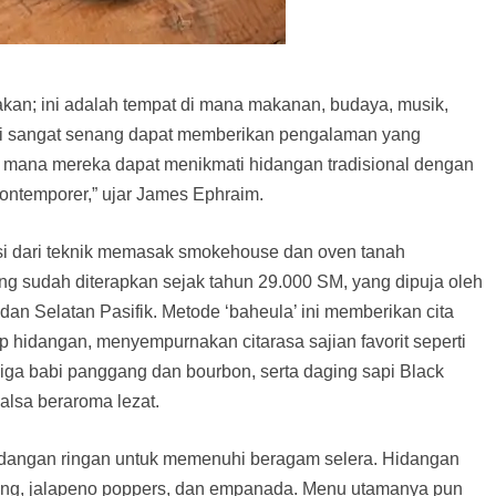
kan; ini adalah tempat di mana makanan, budaya, musik,
 sangat senang dapat memberikan pengalaman yang
i mana mereka dapat menikmati hidangan tradisional dengan
ntemporer,” ujar James Ephraim.
rasi dari teknik memasak smokehouse dan oven tanah
yang sudah diterapkan sejak tahun 29.000 SM, yang dipuja oleh
dan Selatan Pasifik. Metode ‘baheula’ ini memberikan cita
p hidangan, menyempurnakan citarasa sajian favorit seperti
ga babi panggang dan bourbon, serta daging sapi Black
lsa beraroma lezat.
dangan ringan untuk memenuhi beragam selera. Hidangan
wing, jalapeno poppers, dan empanada. Menu utamanya pun