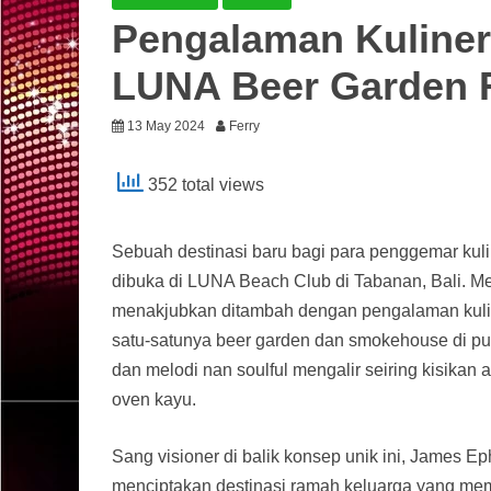
Pengalaman Kuliner
LUNA Beer Garden R
13 May 2024
Ferry
352 total views
Sebuah destinasi baru bagi para penggemar kuli
dibuka di LUNA Beach Club di Tabanan, Bali.
menakjubkan ditambah dengan pengalaman kulin
satu-satunya beer garden dan smokehouse di pun
dan melodi nan soulful mengalir seiring kisikan 
oven kayu.
Sang visioner di balik konsep unik ini, James Ep
menciptakan destinasi ramah keluarga yang m