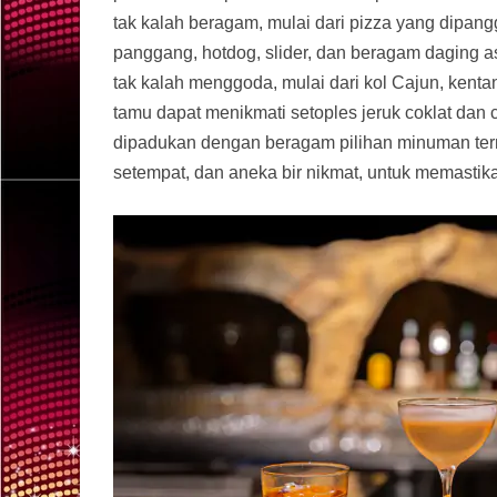
tak kalah beragam, mulai dari pizza yang dipan
panggang, hotdog, slider, dan beragam daging 
tak kalah menggoda, mulai dari kol Cajun, kenta
tamu dapat menikmati setoples jeruk coklat dan c
dipadukan dengan beragam pilihan minuman term
setempat, dan aneka bir nikmat, untuk memasti