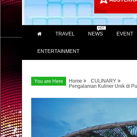
HOT
TRAVEL
NEWS
EVENT
ENTERTAINMENT
Home
CULINARY
You are Here
Pengalaman Kuliner Unik di P