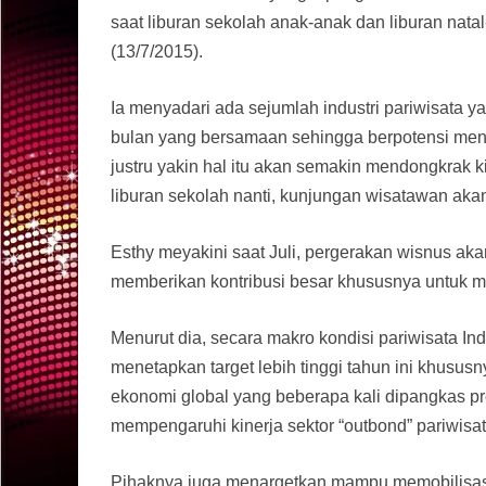
saat liburan sekolah anak-anak dan liburan natal
(13/7/2015).
Ia menyadari ada sejumlah industri pariwisata y
bulan yang bersamaan sehingga berpotensi meng
justru yakin hal itu akan semakin mendongkrak kin
liburan sekolah nanti, kunjungan wisatawan aka
Esthy meyakini saat Juli, pergerakan wisnus ak
memberikan kontribusi besar khususnya untuk me
Menurut dia, secara makro kondisi pariwisata In
menetapkan target lebih tinggi tahun ini khusu
ekonomi global yang beberapa kali dipangkas pr
mempengaruhi kinerja sektor “outbond” pariwisat
Pihaknya juga menargetkan mampu memobilisasi