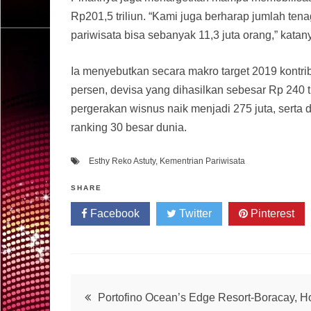
Rp201,5 triliun. “Kami juga berharap jumlah tena
pariwisata bisa sebanyak 11,3 juta orang,” katan
Ia menyebutkan secara makro target 2019 kontri
persen, devisa yang dihasilkan sebesar Rp 240 tr
pergerakan wisnus naik menjadi 275 juta, serta 
ranking 30 besar dunia.
Esthy Reko Astuty
,
Kementrian Pariwisata
SHARE
Facebook
Twitter
Pinterest
Post
Portofino Ocean’s Edge Resort-Boracay, Ho