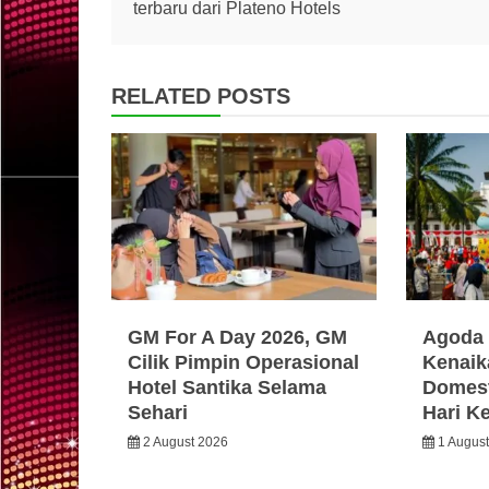
terbaru dari Plateno Hotels
navigation
RELATED POSTS
GM For A Day 2026, GM
Agoda 
Cilik Pimpin Operasional
Kenaik
Hotel Santika Selama
Domest
Sehari
Hari K
2 August 2026
1 Augus