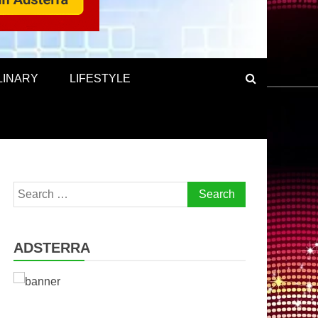
LINARY
LIFESTYLE
Search
for:
ADSTERRA