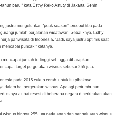
-tahun baru,” kata Esthy Reko Astuty di Jakarta, Senin
ang justru mengeluhkan “peak season” tersebut tiba pada
urangi jumlah perjalanan wisatawan. Sebaliknya, Esthy
erja pariwisata di Indonesia. “Jadi, saya justru optimis saat
n mencapai puncak,” katanya.
an mencapai jumlah tertinggi sehingga diharapkan
ncapai target pergerakan wisnus sebesar 255 juta.
donesia pada 2015 cukup cerah, untuk itu pihaknya
snya dalam hal pergerakan wisnus. Apalagi pertumbuhan
ediksinya akibat resesi di beberapa negara diperkirakan akan
a.
 wisnus hingga 255 juta perjalanan dan pengeluaran wisnus