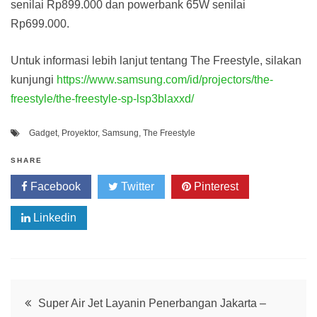
senilai Rp899.000 dan powerbank 65W senilai
Rp699.000.
Untuk informasi lebih lanjut tentang The Freestyle, silakan
kunjungi
https://www.samsung.com/id/projectors/the-
freestyle/the-freestyle-sp-lsp3blaxxd/
Gadget
,
Proyektor
,
Samsung
,
The Freestyle
SHARE
Facebook
Twitter
Pinterest
Linkedin
Post
Super Air Jet Layanin Penerbangan Jakarta –