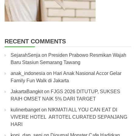
RECENT COMMENTS
SejarahSenja
on
Presiden Prabowo Resmikan Wajah
Baru Stasiun Semarang Tawang
anak_indonesia
on
Hari Anak Nasional Accor Gelar
Family Fun Walk di Jakarta
JakartaBangkit
on
FJGS 2026 DITUTUP, SUKSES
RAIH OMSET NAIK 5% DARI TARGET
kulinerbanget
on
NIKMATI ALL YOU CAN EAT DI
VIVERE HOTEL ARTOTEL CURATED SEPANJANG
HARI
kopi_dan_seni
on
Djournal Monster Cafe Hadirkan