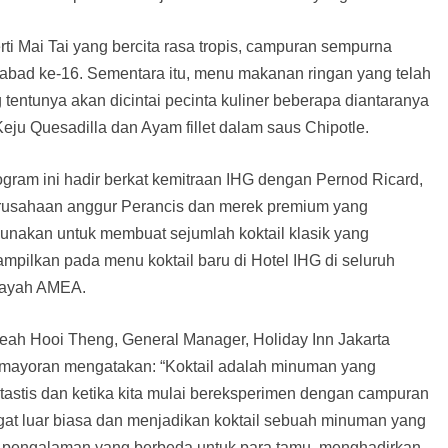
ti Mai Tai yang bercita rasa tropis, campuran sempurna
 abad ke-16. Sementara itu, menu makanan ringan yang telah
 tentunya akan dicintai pecinta kuliner beberapa diantaranya
eju Quesadilla dan Ayam fillet dalam saus Chipotle.
ogram ini hadir berkat kemitraan IHG dengan Pernod Ricard,
rusahaan anggur Perancis dan merek premium yang
gunakan untuk membuat sejumlah koktail klasik yang
ampilkan pada menu koktail baru di Hotel IHG di seluruh
layah AMEA.
eah Hooi Theng, General Manager, Holiday Inn Jakarta
mayoran mengatakan: “Koktail adalah minuman yang
ntastis dan ketika kita mulai bereksperimen dengan campuran
ngat luar biasa dan menjadikan koktail sebuah minuman yang
n pengalaman yang berbeda untuk para tamu, menghadirkan