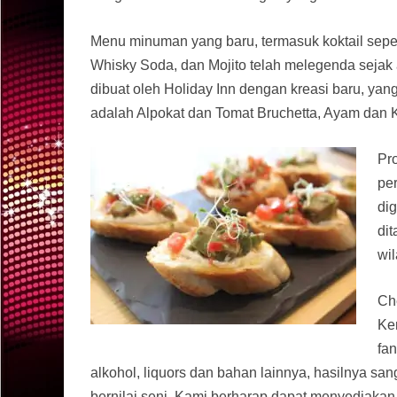
Menu minuman yang baru, termasuk koktail seper
Whisky Soda, dan Mojito telah melegenda sejak
dibuat oleh Holiday Inn dengan kreasi baru, yang
adalah Alpokat dan Tomat Bruchetta, Ayam dan K
Pr
pe
di
dit
wi
Ch
Ke
fa
alkohol, liquors dan bahan lainnya, hasilnya sa
bernilai seni. Kami berharap dapat menyediaka