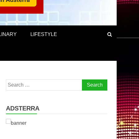
LINARY
LIFESTYLE
Search
for:
ADSTERRA