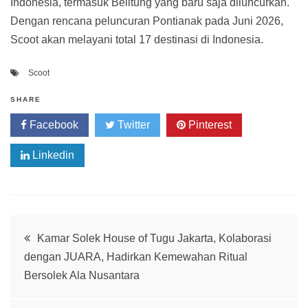
Indonesia, termasuk Belitung yang baru saja diluncurkan.
Dengan rencana peluncuran Pontianak pada Juni 2026,
Scoot akan melayani total 17 destinasi di Indonesia.
Scoot
SHARE
Facebook
Twitter
Pinterest
Linkedin
Post
Kamar Solek House of Tugu Jakarta, Kolaborasi
dengan JUARA, Hadirkan Kemewahan Ritual
navigation
Bersolek Ala Nusantara