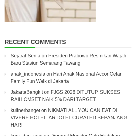
RECENT COMMENTS
SejarahSenja
on
Presiden Prabowo Resmikan Wajah
Baru Stasiun Semarang Tawang
anak_indonesia
on
Hari Anak Nasional Accor Gelar
Family Fun Walk di Jakarta
JakartaBangkit
on
FJGS 2026 DITUTUP, SUKSES
RAIH OMSET NAIK 5% DARI TARGET
kulinerbanget
on
NIKMATI ALL YOU CAN EAT DI
VIVERE HOTEL ARTOTEL CURATED SEPANJANG
HARI
kopi_dan_seni
on
Djournal Monster Cafe Hadirkan