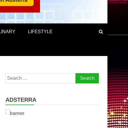
LINARY
LIFESTYLE
Search
for:
ADSTERRA