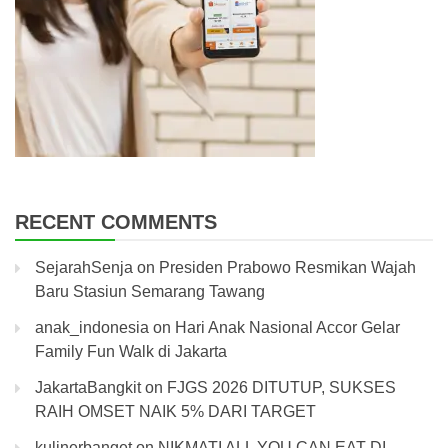
RECENT COMMENTS
SejarahSenja
on
Presiden Prabowo Resmikan Wajah
Baru Stasiun Semarang Tawang
anak_indonesia
on
Hari Anak Nasional Accor Gelar
Family Fun Walk di Jakarta
JakartaBangkit
on
FJGS 2026 DITUTUP, SUKSES
RAIH OMSET NAIK 5% DARI TARGET
kulinerbanget
on
NIKMATI ALL YOU CAN EAT DI