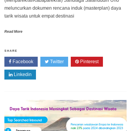
(Menparekraf/Kabaparekraf) Sandiaga Salahuddin Uno
meluncurkan dokumen rencana induk (masterplan) daya
tarik wisata untuk empat destinasi
Read More
SHARE
Facebook
Twitter
Pinterest
Linkedin