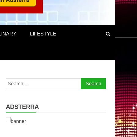
LINARY
LIFESTYLE
Search
for:
ADSTERRA