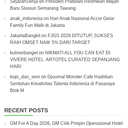
SejarahSenja
on
Presiden Prabowo Resmikan Wajah
Baru Stasiun Semarang Tawang
anak_indonesia
on
Hari Anak Nasional Accor Gelar
Family Fun Walk di Jakarta
JakartaBangkit
on
FJGS 2026 DITUTUP, SUKSES
RAIH OMSET NAIK 5% DARI TARGET
kulinerbanget
on
NIKMATI ALL YOU CAN EAT DI
VIVERE HOTEL ARTOTEL CURATED SEPANJANG
HARI
kopi_dan_seni
on
Djournal Monster Cafe Hadirkan
Sentuhan Kreativitas Talenta Indonesia di Pasaraya
Blok M
RECENT POSTS
GM For A Day 2026, GM Cilik Pimpin Operasional Hotel