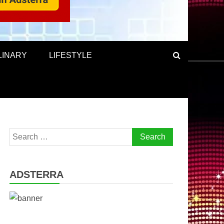
LINARY
LIFESTYLE
Search
for:
ADSTERRA