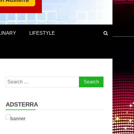
LINARY
LIFESTYLE
Search
for:
ADSTERRA