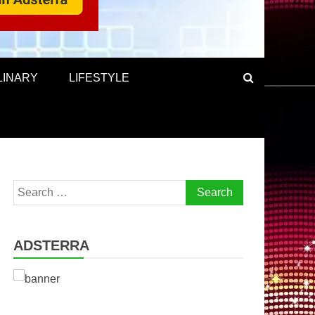
LINARY
LIFESTYLE
Search
for:
ADSTERRA