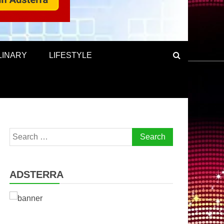
LINARY
LIFESTYLE
Search
for:
ADSTERRA