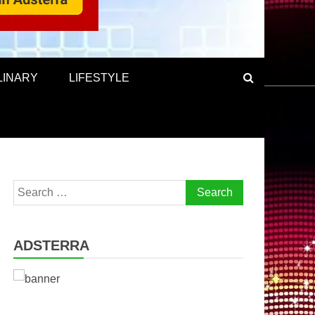
LINARY
LIFESTYLE
Search
for:
ADSTERRA