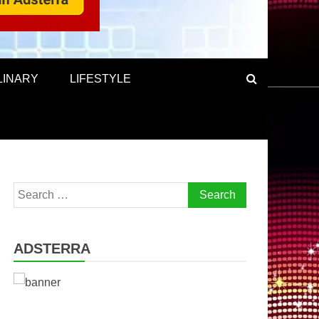
LINARY
LIFESTYLE
Search
for:
ADSTERRA