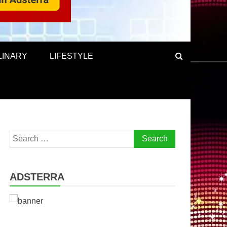
LINARY
LIFESTYLE
Search
for:
ADSTERRA