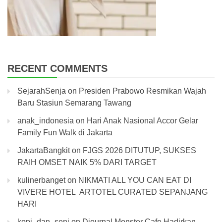
RECENT COMMENTS
SejarahSenja
on
Presiden Prabowo Resmikan Wajah
Baru Stasiun Semarang Tawang
anak_indonesia
on
Hari Anak Nasional Accor Gelar
Family Fun Walk di Jakarta
JakartaBangkit
on
FJGS 2026 DITUTUP, SUKSES
RAIH OMSET NAIK 5% DARI TARGET
kulinerbanget
on
NIKMATI ALL YOU CAN EAT DI
VIVERE HOTEL ARTOTEL CURATED SEPANJANG
HARI
kopi_dan_seni
on
Djournal Monster Cafe Hadirkan