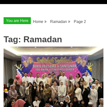
You are Here
Home
Ramadan
Page 2
Tag:
Ramadan