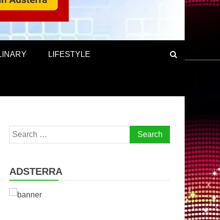
LINARY
LIFESTYLE
Search
for:
ADSTERRA