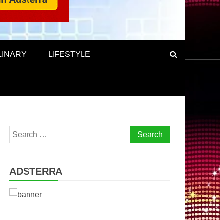
LINARY
LIFESTYLE
Search
for:
ADSTERRA