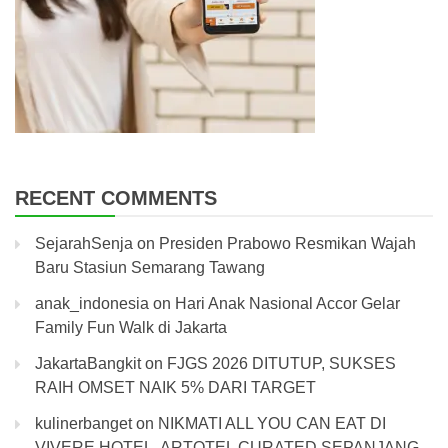
RECENT COMMENTS
SejarahSenja
on
Presiden Prabowo Resmikan Wajah
Baru Stasiun Semarang Tawang
anak_indonesia
on
Hari Anak Nasional Accor Gelar
Family Fun Walk di Jakarta
JakartaBangkit
on
FJGS 2026 DITUTUP, SUKSES
RAIH OMSET NAIK 5% DARI TARGET
kulinerbanget
on
NIKMATI ALL YOU CAN EAT DI
VIVERE HOTEL ARTOTEL CURATED SEPANJANG