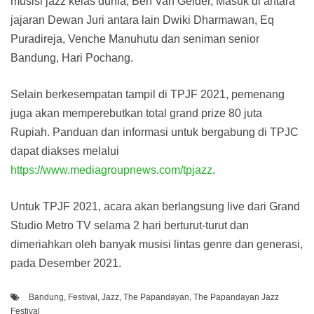
musisi jazz kelas dunia, Ben Van Gelder, Masuk di antara
jajaran Dewan Juri antara lain Dwiki Dharmawan, Eq
Puradireja, Venche Manuhutu dan seniman senior
Bandung, Hari Pochang.
Selain berkesempatan tampil di TPJF 2021, pemenang
juga akan memperebutkan total grand prize 80 juta
Rupiah. Panduan dan informasi untuk bergabung di TPJC
dapat diakses melalui
https://www.mediagroupnews.com/tpjazz
.
Untuk TPJF 2021, acara akan berlangsung live dari Grand
Studio Metro TV selama 2 hari berturut-turut dan
dimeriahkan oleh banyak musisi lintas genre dan generasi,
pada Desember 2021.
Bandung
,
Festival
,
Jazz
,
The Papandayan
,
The Papandayan Jazz
Festival