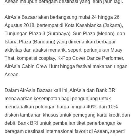
Asean maupun beragam destinasi yang lebih jauh lagi.
AirAsia Bazaar akan berlangsung mulai 24 hingga 26
Agustus 2018, bertempat di Kota Kasablanka (Jakarta),
Tunjungan Plaza 3 (Surabaya), Sun Plaza (Medan), dan
Istana Plaza (Bandung) yang dimeriahkan berbagai
aktivitas dan atraksi menarik, seperti pertunjukan Muay
Thai, kompetisi cosplay, K-Pop Cover Dance Performer,
AirAsia Cabin Crew Hunt hingga festival makanan ringan
Asean.
Dalam AirAsia Bazaar kali ini, AirAsia dan Bank BRI
menawarkan kesempatan bagi pengunjung untuk
mendapatkan potongan harga hingga 40%, dan 10%
diskon tambahan khusus untuk pemegang kartu kredit dan
debit Bank BRI untuk pembelian tiket penerbangan ke
beragam destinasi internasional favorit di Asean, seperti