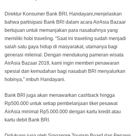
Direktur Konsumer Bank BRI, Handayani,menjelaskan
bahwa partisipasi Bank BRI dalam acara AirAsia Bazaar
bertujuan untuk memanjakan para nasabahnya yang
memiliki hobi traveling. “Saat ini traveling sudah menjadi
salah satu gaya hidup di masyarakat, utamanya bagi
generasi milenial. Dengan mendukung pameran wisata
AirAsia Bazaar 2018, kami ingin memberi penawaran
spesial dan kemudahan bagi nasabah BRI menyalurkan
hobinya,” imbuh Handayani.
Bank BRI juga akan menawarkan cashback hingga
Rp500.000 untuk setiap pembelanjaan tiket pesawat
AirAsia minimal Rp5.000.000 dengan kartu kredit atau
kartu debit Bank BRI.
Didukung juga oleh Singapore Tourism Board dan Penang