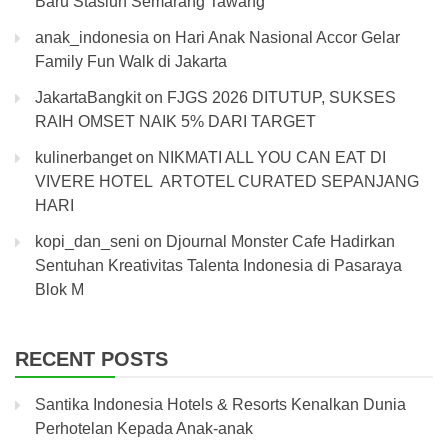
Baru Stasiun Semarang Tawang
anak_indonesia
on
Hari Anak Nasional Accor Gelar
Family Fun Walk di Jakarta
JakartaBangkit
on
FJGS 2026 DITUTUP, SUKSES
RAIH OMSET NAIK 5% DARI TARGET
kulinerbanget
on
NIKMATI ALL YOU CAN EAT DI
VIVERE HOTEL ARTOTEL CURATED SEPANJANG
HARI
kopi_dan_seni
on
Djournal Monster Cafe Hadirkan
Sentuhan Kreativitas Talenta Indonesia di Pasaraya
Blok M
RECENT POSTS
Santika Indonesia Hotels & Resorts Kenalkan Dunia
Perhotelan Kepada Anak-anak