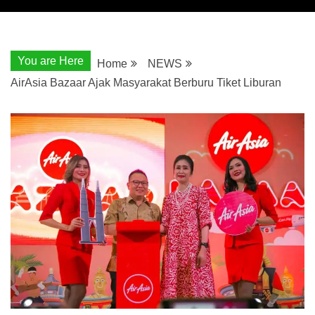
You are Here
Home
NEWS
AirAsia Bazaar Ajak Masyarakat Berburu Tiket Liburan