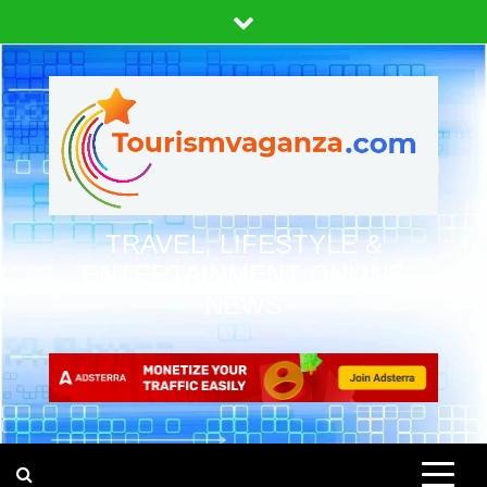
Skip
to
content
TRAVEL, LIFESTYLE &
ENTERTAINMENT ONLINE
NEWS