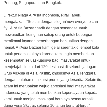
Penang, Singapura, dan Bangkok.
Direktur Niaga AirAsia Indonesia, Rifai Taberi,
mengatakan, “Sesuai dengan slogan‘now everyone can
fly’, AirAsia Bazaar hadir dengan semangat untuk
mewujudkan keinginan setiap orang untuk bepergian
menikmati layanan penerbangan berkualitas dengan
hemat. AirAsia Bazaar kami gelar serentak di empat kota
untuk pertama kalinya karena kami ingin memberikan
kesempatan seluas-luasnya bagi masyarakat untuk
menjelajahi lebih dari 120 destinasi di seluruh jaringan
Grup AirAsia di Asia Pasifik, khususnya Asia Tenggara,
dengan puluhan ribu kursi promo yang tersedia. Selain itu,
acara ini merupakan wujud apresiasi bagi masyarakat
Indonesia yang telah memberikan kepercayaan kepada
kami untuk menjadi maskapai berbiaya hemat terbaik
dunia versi Skytrax selama 10 tahun berturut-turut.”