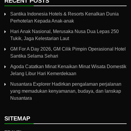
RECENT POSTS
Santika Indonesia Hotels & Resorts Kenalkan Dunia
Perhotelan Kepada Anak-anak
Hari Anak Nasional, Merusaka Nusa Dua Lepas 250
Tukik, Jaga Kelestarian Laut
GM For A Day 2026, GM Cilik Pimpin Operasional Hotel
Santika Selama Sehari
Agoda Catatkan Minat Kenaikan Minat Wisata Domestik
Jelang Libur Hari Kemerdekaan
Nusantara Explorer Hadirkan pengalaman perjalanan
yang memadukan kenyamanan, budaya, dan lanskap
Nusantara
SITEMAP