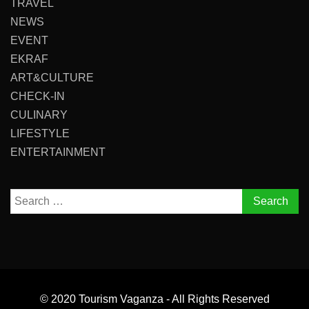
TRAVEL
NEWS
EVENT
EKRAF
ART&CULTURE
CHECK-IN
CULINARY
LIFESTYLE
ENTERTAINMENT
Search
for:
© 2020 Tourism Vaganza - All Rights Reserved