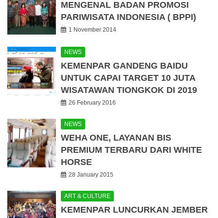
MENGENAL BADAN PROMOSI
PARIWISATA INDONESIA ( BPPI)
1 November 2014
NEWS
KEMENPAR GANDENG BAIDU
UNTUK CAPAI TARGET 10 JUTA
WISATAWAN TIONGKOK DI 2019
26 February 2016
NEWS
WEHA ONE, LAYANAN BIS
PREMIUM TERBARU DARI WHITE
HORSE
28 January 2015
ART & CULTURE
KEMENPAR LUNCURKAN JEMBER