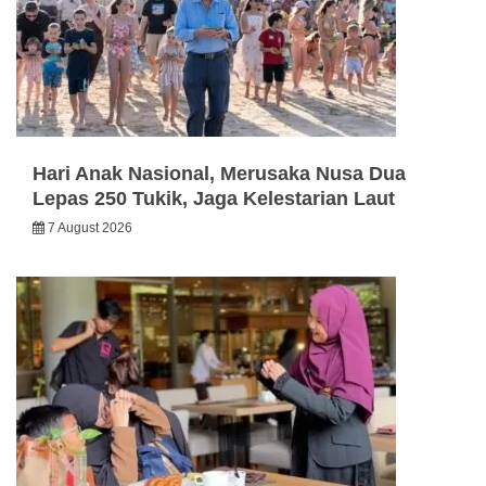
Hari Anak Nasional, Merusaka Nusa Dua
Lepas 250 Tukik, Jaga Kelestarian Laut
7 August 2026