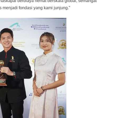
askapai berbiaya hemat berskala global, semangat
s menjadi fondasi yang kami junjung.”