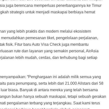
Asia juga berencana memperluas penerbangannya ke Timur
gkah strategis untuk menjadi maskapai berbiaya hemat
an yang lebih praktis dan modern melalui ekosistem
ng memudahkan pemesanan tiket, pengelolaan perjalanan,
tak fisik. Fitur baru Auto Visa Check juga membantu
luasan rute dan layanan yang semakin personal, AirAsia
alanan lebih mudah, cerdas, dan terhubung bagi setiap
menyampaikan: “Penghargaan ini adalah milik semua yang
tu para penumpang, serta lebih dari 21.000 Allstars dari 58
luar biasa. Banyak di antara mereka yang telah bersama
angun bukan hanya sebuah maskapai, tetapi sebuah gerakan
ati pengalaman terbang yang terjangkau. Saat kami terus