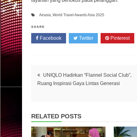
layanan yang berfokus pada pelanggan.
Airasia
,
World Travel Awards Asia 2025
SHARE
Facebook
Twitter
Pinterest
Post
UNIQLO Hadirkan “Flannel Social Club”,
Ruang Inspirasi Gaya Lintas Generasi
navigation
RELATED POSTS