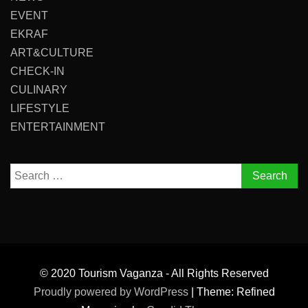
EVENT
EKRAF
ART&CULTURE
CHECK-IN
CULINARY
LIFESTYLE
ENTERTAINMENT
Search
for:
© 2020 Tourism Vaganza - All Rights Reserved
Proudly powered by WordPress
|
Theme: Refined