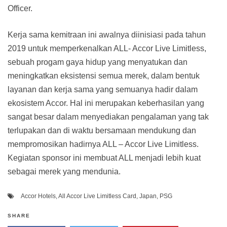
Officer.
Kerja sama kemitraan ini awalnya diinisiasi pada tahun
2019 untuk memperkenalkan ALL- Accor Live Limitless,
sebuah progam gaya hidup yang menyatukan dan
meningkatkan eksistensi semua merek, dalam bentuk
layanan dan kerja sama yang semuanya hadir dalam
ekosistem Accor. Hal ini merupakan keberhasilan yang
sangat besar dalam menyediakan pengalaman yang tak
terlupakan dan di waktu bersamaan mendukung dan
mempromosikan hadirnya ALL – Accor Live Limitless.
Kegiatan sponsor ini membuat ALL menjadi lebih kuat
sebagai merek yang mendunia.
Accor Hotels
,
All Accor Live Limitless Card
,
Japan
,
PSG
SHARE