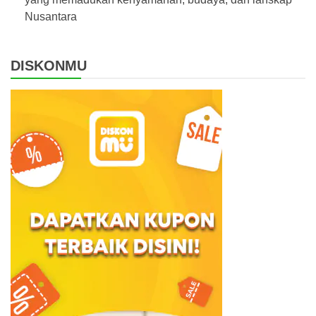
Nusantara
DISKONMU