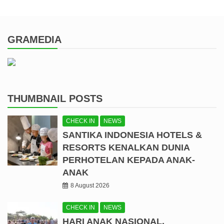
GRAMEDIA
THUMBNAIL POSTS
CHECK IN
NEWS
SANTIKA INDONESIA HOTELS &
RESORTS KENALKAN DUNIA
PERHOTELAN KEPADA ANAK-
ANAK
8 August 2026
CHECK IN
NEWS
HARI ANAK NASIONAL,