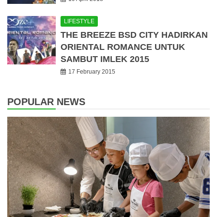
LIFESTYLE
THE BREEZE BSD CITY HADIRKAN
ORIENTAL ROMANCE UNTUK
SAMBUT IMLEK 2015
17 February 2015
POPULAR NEWS