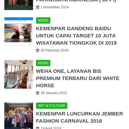
1 November 2014
NEWS
KEMENPAR GANDENG BAIDU
UNTUK CAPAI TARGET 10 JUTA
WISATAWAN TIONGKOK DI 2019
26 February 2016
NEWS
WEHA ONE, LAYANAN BIS
PREMIUM TERBARU DARI WHITE
HORSE
28 January 2015
ART & CULTURE
KEMENPAR LUNCURKAN JEMBER
FASHION CARNAVAL 2018
19 April 2018