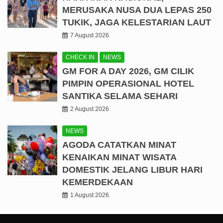
MERUSAKA NUSA DUA LEPAS 250
TUKIK, JAGA KELESTARIAN LAUT
7 August 2026
CHECK IN
NEWS
GM FOR A DAY 2026, GM CILIK
PIMPIN OPERASIONAL HOTEL
SANTIKA SELAMA SEHARI
2 August 2026
NEWS
AGODA CATATKAN MINAT
KENAIKAN MINAT WISATA
DOMESTIK JELANG LIBUR HARI
KEMERDEKAAN
1 August 2026