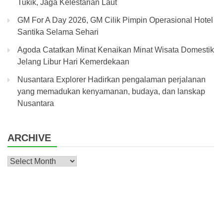
Tukik, Jaga Kelestarian Laut
GM For A Day 2026, GM Cilik Pimpin Operasional Hotel
Santika Selama Sehari
Agoda Catatkan Minat Kenaikan Minat Wisata Domestik
Jelang Libur Hari Kemerdekaan
Nusantara Explorer Hadirkan pengalaman perjalanan
yang memadukan kenyamanan, budaya, dan lanskap
Nusantara
ARCHIVE
Archive