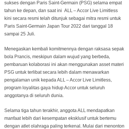
sukses dengan Paris Saint-Germain (PSG) selama empat
tahun ke depan, dan saat ini ALL – Accor Live Limitless
kini secara resmi telah ditunjuk sebagai mitra resmi untuk
Paris Saint-Germain Japan Tour 2022 dari tanggal 18
sampai 25 Juli.
Menegaskan kembali komitmennya dengan raksasa sepak
bola Prancis, meskipun dalam wujud yang berbeda,
pembaruan kolaborasi ini akan menggunakan asset materi
PSG untuk terlibat secara lebih dalam menawarkan
pengalaman unik kepada ALL – Accor Live Limitless,
program loyalitas gaya hidup Accor untuk seluruh
anggotanya di seluruh dunia.
Selama tiga tahun terakhir, anggota ALL mendapatkan
manfaat lebih dari kesempatan eksklusif untuk bertemu
dengan atlet olahraga paling terkenal. Mulai dari menonton