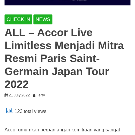
CHECK IN
NEWS
ALL – Accor Live
Limitless Menjadi Mitra
Resmi Paris Saint-
Germain Japan Tour
2022
21 July 2022
Ferry
123 total views
Accor umumkan perpanjangan kemitraan yang sangat