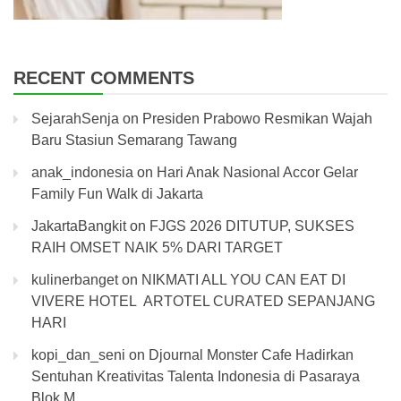
RECENT COMMENTS
SejarahSenja
on
Presiden Prabowo Resmikan Wajah
Baru Stasiun Semarang Tawang
anak_indonesia
on
Hari Anak Nasional Accor Gelar
Family Fun Walk di Jakarta
JakartaBangkit
on
FJGS 2026 DITUTUP, SUKSES
RAIH OMSET NAIK 5% DARI TARGET
kulinerbanget
on
NIKMATI ALL YOU CAN EAT DI
VIVERE HOTEL ARTOTEL CURATED SEPANJANG
HARI
kopi_dan_seni
on
Djournal Monster Cafe Hadirkan
Sentuhan Kreativitas Talenta Indonesia di Pasaraya
Blok M