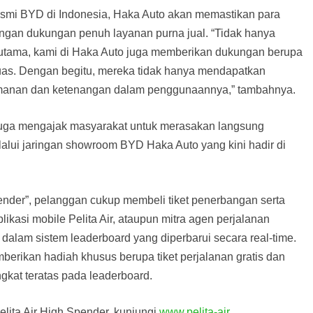
smi BYD di Indonesia, Haka Auto akan memastikan para
gan dukungan penuh layanan purna jual. “Tidak hanya
 utama, kami di Haka Auto juga memberikan dukungan berupa
 luas. Dengan begitu, mereka tidak hanya mendapatkan
amanan dan ketenangan dalam penggunaannya,” tambahnya.
 juga mengajak masyarakat untuk merasakan langsung
lui jaringan showroom BYD Haka Auto yang kini hadir di
ender”, pelanggan cukup membeli tiket penerbangan serta
likasi mobile Pelita Air, ataupun mitra agen perjalanan
t dalam sistem leaderboard yang diperbarui secara real-time.
mberikan hadiah khusus berupa tiket perjalanan gratis dan
gkat teratas pada leaderboard.
elita Air High Spender, kunjungi
www.pelita-air
.