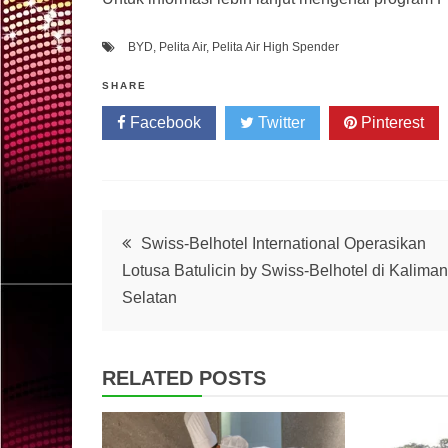
BYD
,
Pelita Air
,
Pelita Air High Spender
SHARE
Facebook
Twitter
Pinterest
Post
Swiss-Belhotel International Operasikan
Lotusa Batulicin by Swiss-Belhotel di Kalima
navigation
Selatan
RELATED POSTS