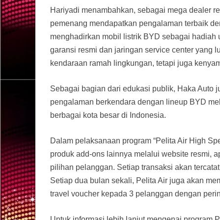
Hariyadi menambahkan, sebagai mega dealer re
pemenang mendapatkan pengalaman terbaik den
menghadirkan mobil listrik BYD sebagai hadiah
garansi resmi dan jaringan service center yang
kendaraan ramah lingkungan, tetapi juga keny
Sebagai bagian dari edukasi publik, Haka Auto
pengalaman berkendara dengan lineup BYD mela
berbagai kota besar di Indonesia.
Dalam pelaksanaan program “Pelita Air High Sp
produk add-ons lainnya melalui website resmi, ap
pilihan pelanggan. Setiap transaksi akan tercata
Setiap dua bulan sekali, Pelita Air juga akan me
travel voucher kepada 3 pelanggan dengan perin
Untuk informasi lebih lanjut mengenai program P