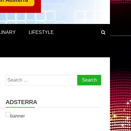
LINARY
LIFESTYLE
Search
for:
ADSTERRA