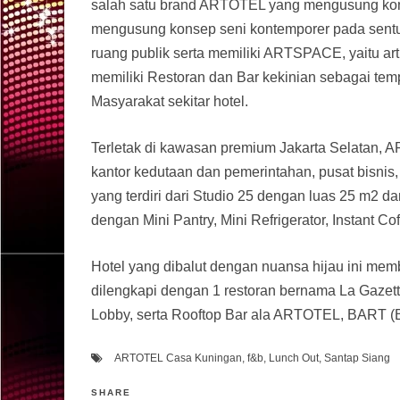
salah satu brand ARTOTEL yang mengusung ko
mengusung konsep seni kontemporer pada sentuha
ruang publik serta memiliki ARTSPACE, yaitu art 
memiliki Restoran dan Bar kekinian sebagai tem
Masyarakat sekitar hotel.
Terletak di kawasan premium Jakarta Selatan,
kantor kedutaan dan pemerintahan, pusat bisnis
yang terdiri dari Studio 25 dengan luas 25 m2 d
dengan Mini Pantry, Mini Refrigerator, Instant 
Hotel yang dibalut dengan nuansa hijau ini memb
dilengkapi dengan 1 restoran bernama La Gazet
Lobby, serta Rooftop Bar ala ARTOTEL, BART (Ba
ARTOTEL Casa Kuningan
,
f&b
,
Lunch Out
,
Santap Siang
SHARE