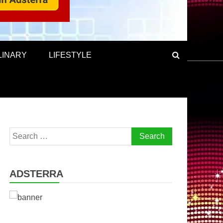
LINARY
LIFESTYLE
Search
for:
ADSTERRA